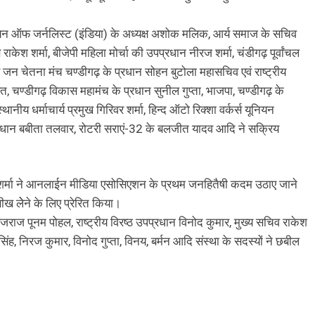
ूनियन ऑफ जर्नलिस्ट (इंडिया) के अध्यक्ष अशोक मलिक, आर्य समाज के सचिव
 राकेश शर्मा, बीजेपी महिला मोर्चा की उपप्रधान नीरज शर्मा, चंडीगढ़ पूर्वांचल
ड जन चेतना मंच चण्डीगढ़ के प्रधान सोहन बुटोला महासचिव एवं राष्ट्रीय
त, चण्डीगढ़ विकास महामंच के प्रधान सुनील गुप्ता, भाजपा, चण्डीगढ़ के
BREAKING NEWS
चंडीगढ़
थानीय धर्माचार्य प्रमुख गिरिवर शर्मा, हिन्द ऑटो रिक्शा वर्कर्स यूनियन
पौधे लगाने के लिए नगर निगम ने वर्षों पुराने 700
 प्रधान बबीता तलवार, रोटरी सराएं-32 के बलजीत यादव आदि ने सक्रिय
पेड़ों का ही कर दिया दर्दनाक क़त्ल
6 hours ago
ष्ण शर्मा ने आनलाईन मीडिया एसोसिएशन के प्रथम जनहितैषी कदम उठाए जाने
 लेेने के लिए प्रेरित किया।
जराज पूनम पोहल, राष्ट्रीय विरष्ठ उपप्रधान विनोद कुमार, मुख्य सचिव राकेश
िंह, निरज कुमार, विनोद गुप्ता, विनय, बर्मन आदि संस्था के सदस्यों ने छबील