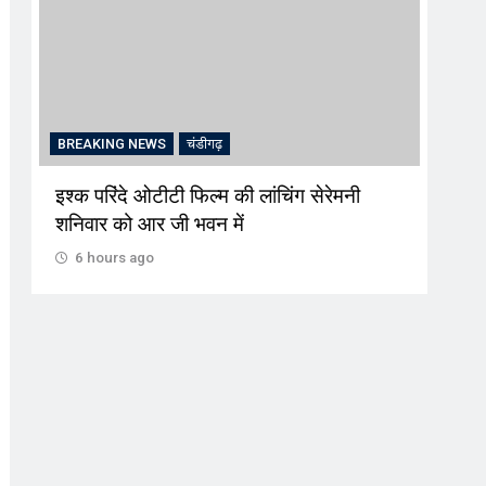
BREAKING NEWS
चंडीगढ़
CRIME
चंडी
इश्क परिंदे ओटीटी फिल्म की लांचिंग सेरेमनी
अल्का को चो
शनिवार को आर जी भवन में
की सेंध पब्ल
6 hours ago
6 hours ag