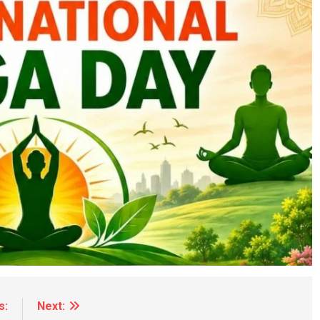
s:
Next: