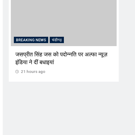
BREAKING NEWS
चंडीगढ़
CRI
जसप्रीत सिंह जस को पदोन्नति पर अल्फा न्यूज़
‘प्रव
इंडिया ने दीं बधाइयां
जरिए
लालच
21 hours ago
21