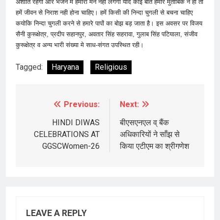
अशांति रहेगी और भजन मे हमारा मन नही लगेगा यदि कोई बात हमारे मुताबिक न हो तो
हमें जीवन से निराश नही होना चाहिए। हमें किसी की निन्दा चुगली से बचना चाहिए
कयोकि निन्दा चुगली करने से हमारे पापों का बोझ बड़ जाता है। इस अवसर पर विजय
सैनी कुरूक्षेत्र, प्रदीप सहानपुर, अवतार सिंह सहरावा, गुलाब सिंह पटियाला, संजीव
कुरूक्षेत्र व अन्य भारी संख्या मे साध-संगत उपस्थित रही।
Tagged:
Haryana
Religious
Previous:
Next:
Post
navigation
HINDI DIWAS
बीएसएनएल व् बैंक
CELEBRATIONS AT
अधिकारियों ने साँझ से
GGSCWomen-26
किया एटीएम का श्रीगणेश
LEAVE A REPLY