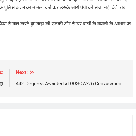
 तक पुलिस कत्ल का मामला दर्ज कर उसके आरोपियों को सजा नहीं देती तब
या से बात करते हुए कहा की उनकी और से घर वालों के वयानो के आधार पर
BREAKING NEWS
चंडीगढ़
बाबा नानक ने किया विश्राम फनधारी नाग ने कर
दिया छांव
s:
Next:
1 day ago
हा
443 Degrees Awarded at GGSCW-26 Convocation