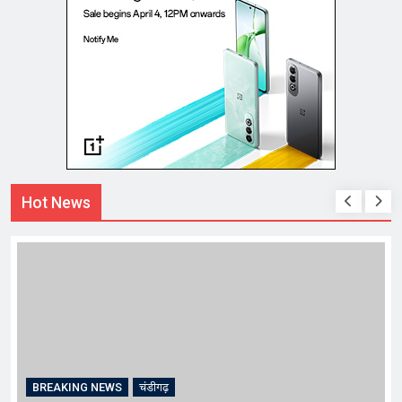
Hot News
BREAKING NEWS
चंडीगढ़
B