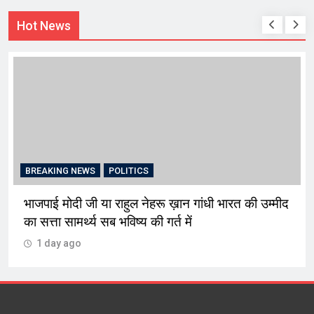
Hot News
BREAKING NEWS
चंडी
POLITICS
 राहुल नेहरू ख़ान गांधी भारत की उम्मीद
मोहाली ईकाई ने नरेन्द
 भविष्य की गर्त में
पौधारोपण
1 day ago