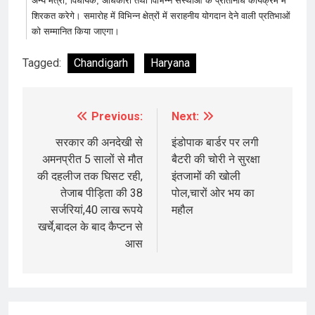
अन्य मंत्री, विधायक, अधिकारी तथा विभिन्न संस्थाओं के प्रतिनिधि कार्यक्रम में
शिरकत करेगे। समारोह में विभिन्न क्षेत्रों में सराहनीय योगदान देने वाली प्रतिभाओं
को सम्मानित किया जाएगा।
Tagged:
Chandigarh
Haryana
Previous:
Next:
Post
navigation
सरकार की अनदेखी से
इंडोपाक बार्डर पर लगी
अमनप्रीत 5 सालों से मौत
बैटरी की चोरी ने सुरक्षा
की दहलीज तक घिसट रही,
इंतजामों की खोली
तेजाब पीड़िता की 38
पोल,चारों ओर भय का
सर्जरियां,40 लाख रूपये
महौल
खर्चे,बादल के बाद कैप्टन से
आस