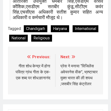
अतिरिक्त उपायुक्त धर्मबीर सिंह,एसडीएम वत्सव
कौशिक,एसडीएम सतबीर कुंडू,सीटीएम कवंर
सिंह,एचसीएस अधिकारी सतीश कुमार सहित अन्य
अधिकारी व कर्मचारी मौजूद थे।
Tagged:
Chandigarh
Haryana
International
National
Religious
Previous:
Next:
Post
navigation
गीता शोध केन्द्र में होगा
प्रेस ने मनाया “विजिलेंस
पवित्र ग्रंथ गीता के एक-
अवेयरनेस वीक”, भ्रष्टाचार
एक शब्द पर शोध:ज्ञानानंद
मुक्त भारत की ली शपथ
;जसबीर सिंह कंट्रोलर