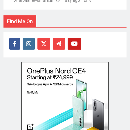
alphanewsindia.in
1 day ago
0
Find Me On