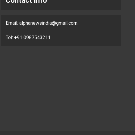
Contact Info
Email:
alphanewsindia@gmail.com
Tel: +91 0987543211