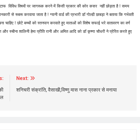
टाफ विविध विषयों पर जागरूक करने में किसी प्रकार की कोर कसर नहीं छोड़ता है ! समय
कारी से रूबरू करवाया जाता है ! ग्यानी वार्ड की प्रभारी डॉ गोल्डी छाबड़ा ने बताया कि गर्भवती
चाहिए ! छोटे बच्चों को स्तनपान करवाते हुए माताओं को विशेष सफाई भरे वातावरण का वर्ण
 और रुबीना शालिनी हेमा प्रीति रानी और अमित आदि को डॉ कृष्णा चौधरी ने प्रेरित करते हुए
BREAKING NEWS
चंडीगढ़
श्री हरि सिमरन सेवा समिति की श्रीमद्भागवत
कथा से पूर्व कलश शोभायात्रा आज 02:00 बजे
24 hours ago
s:
Next:
की
शनिचरी संक्रांति, वैसाखी,विष्णु मास नाना प्रकार से मनाया
ोल