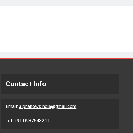
Contact Info
Email:
alphanewsindia@gmail.com
Tel: +91 0987543211